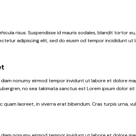
hicula risus. Suspendisse id mauris sodales, blandit tortor eu,
ctetur adipiscing elit, sed do eiusm od tempor incididunt ut l
et
ed diam nonumy eirmod tempor invidunt ut labore et dolore ma
gubergren, no sea takimata sanctus est Lorem ipsum dolor sit
quam laoreet, in viverra erat bibendum. Cras turpis urna, vul
ed diam nonumy eirmod tempor invidunt ut labore et dolore ma