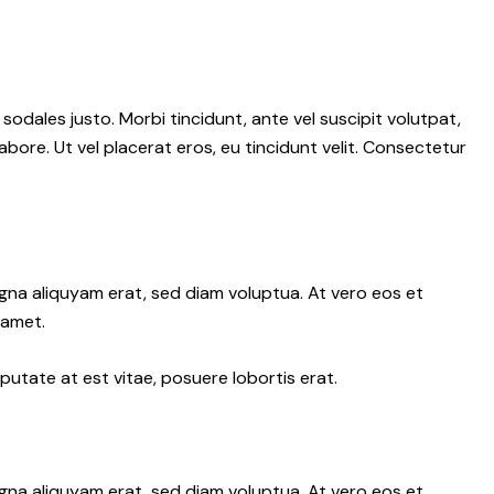
 sodales justo. Morbi tincidunt, ante vel suscipit volutpat,
abore. Ut vel placerat eros, eu tincidunt velit. Consectetur
gna aliquyam erat, sed diam voluptua. At vero eos et
 amet.
putate at est vitae, posuere lobortis erat.
gna aliquyam erat, sed diam voluptua. At vero eos et