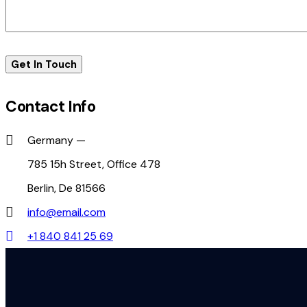
Contact Info
Germany —
785 15h Street, Office 478
Berlin, De 81566
info@email.com
+1 840 841 25 69