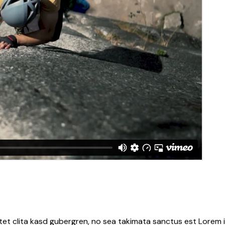
tet clita kasd gubergren, no sea takimata sanctus est Lorem i